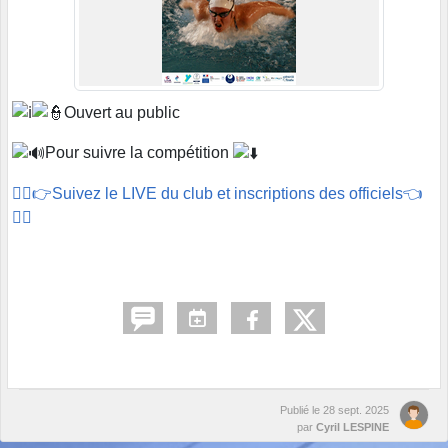
Ouvert au public
Pour suivre la compétition
🏊‍♂️👉Suivez le LIVE du club et inscriptions des officiels👈
🏊‍♂️
Publié le
28 sept. 2025
par
Cyril LESPINE