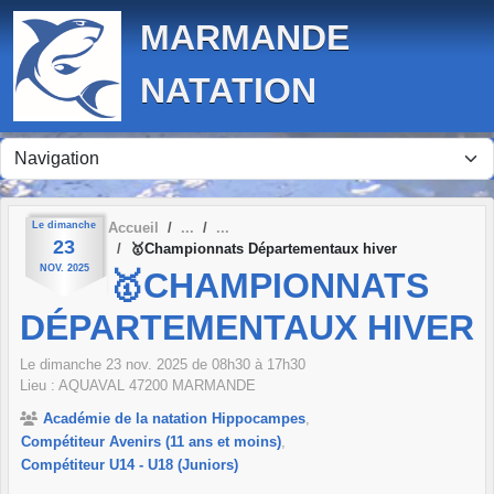
Panneau de gestion des cookies
MARMANDE
NATATION
Le
dimanche
Accueil
23
🥇Championnats Départementaux hiver
NOV.
2025
🥇CHAMPIONNATS
DÉPARTEMENTAUX HIVER
Le
dimanche
23
nov.
2025
de 08h30 à 17h30
Lieu :
AQUAVAL
47200
MARMANDE
Académie de la natation Hippocampes
Compétiteur Avenirs (11 ans et moins)
Compétiteur U14 - U18 (Juniors)