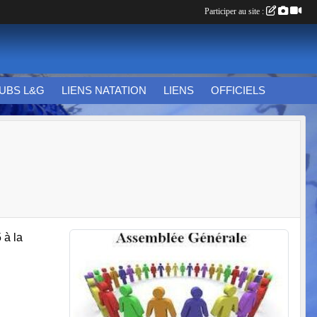
Participer au site :
UBS L&G
LIENS NATATION
LIENS
OFFICIELS
5
à la