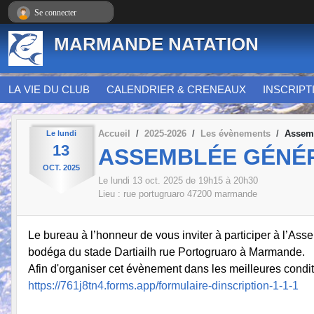
Panneau de gestion des cookies
Se connecter
MARMANDE NATATION
LA VIE DU CLUB
CALENDRIER & CRENEAUX
INSCRIPT
Accueil
2025-2026
Les évènements
Assem
Le
lundi
13
ASSEMBLÉE GÉNÉ
OCT.
2025
Le
lundi
13
oct.
2025
de 19h15 à 20h30
Lieu :
rue portugruaro
47200
marmande
Le bureau à l’honneur de vous inviter à participer à l’As
bodéga du stade Dartiailh rue Portogruaro à
Marmande.
Afin d'organiser cet évènement dans les meilleures condit
https://761j8tn4.forms.app/formulaire-dinscription-1-1-1