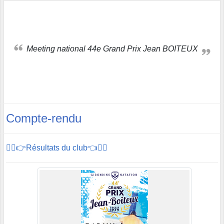
Meeting national 44e Grand Prix Jean BOITEUX
Compte-rendu
🏊‍♂️👉Résultats du club👈🏊‍♂️