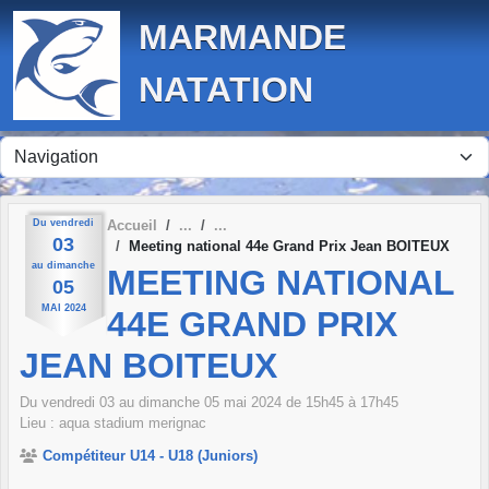
Panneau de gestion des cookies
MARMANDE
NATATION
Du
vendredi
Accueil
03
Meeting national 44e Grand Prix Jean BOITEUX
au
dimanche
MEETING NATIONAL
05
MAI
2024
44E GRAND PRIX
JEAN BOITEUX
Du
vendredi
03
au
dimanche
05
mai
2024
de 15h45 à 17h45
Lieu :
aqua stadium
merignac
Compétiteur U14 - U18 (Juniors)