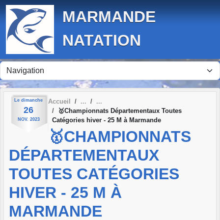
Panneau de gestion des cookies
MARMANDE
NATATION
Le
dimanche
Accueil
26
🥇Championnats Départementaux Toutes
Catégories hiver - 25 M à Marmande
NOV.
2023
🥇CHAMPIONNATS
DÉPARTEMENTAUX
TOUTES CATÉGORIES
HIVER - 25 M À
MARMANDE