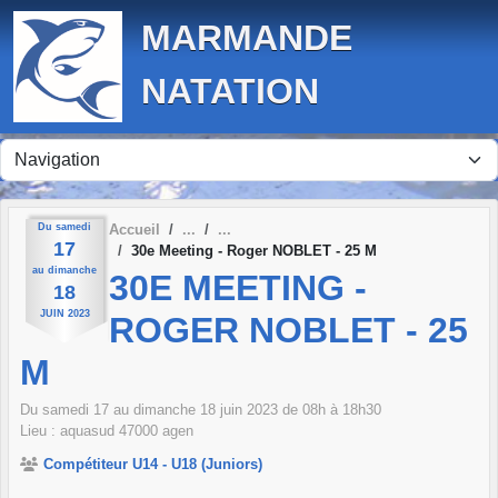
Panneau de gestion des cookies
MARMANDE
NATATION
Du
samedi
Accueil
17
30e Meeting - Roger NOBLET - 25 M
au
dimanche
30E MEETING -
18
JUIN
2023
ROGER NOBLET - 25
M
Du
samedi
17
au
dimanche
18
juin
2023
de 08h à 18h30
Lieu :
aquasud
47000
agen
Compétiteur U14 - U18 (Juniors)