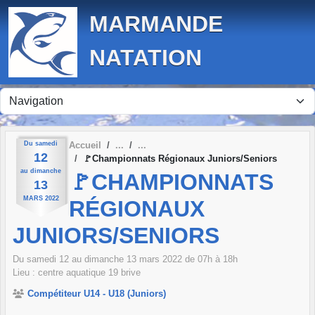
Panneau de gestion des cookies
MARMANDE
NATATION
Du
samedi
Accueil
12
🚩Championnats Régionaux Juniors/Seniors
au
dimanche
🚩CHAMPIONNATS
13
MARS
2022
RÉGIONAUX
JUNIORS/SENIORS
Du
samedi
12
au
dimanche
13
mars
2022
de 07h à 18h
Lieu :
centre aquatique
19
brive
Compétiteur U14 - U18 (Juniors)