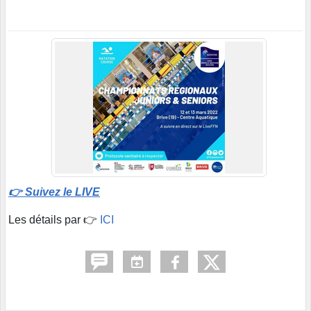
👉 Suivez le LIVE
Les détails par 👉
ICI