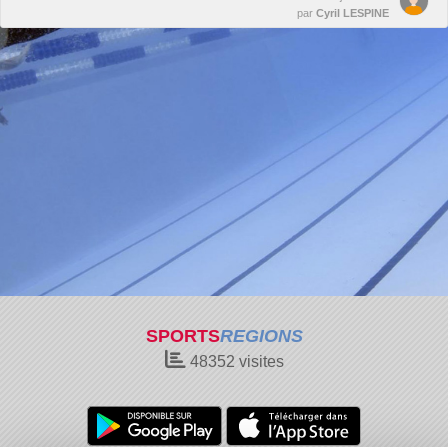
par
Cyril LESPINE
SPORTS
REGIONS
48352
visites